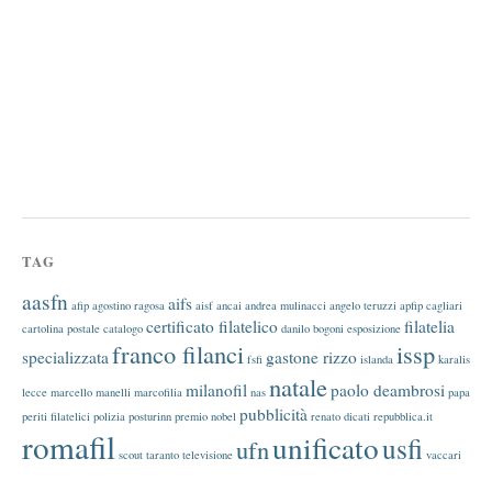
TAG
aasfn
aifs
afip
agostino ragosa
aisf
ancai
andrea mulinacci
angelo teruzzi
apfip
cagliari
certificato filatelico
filatelia
cartolina postale
catalogo
danilo bogoni
esposizione
franco filanci
issp
specializzata
gastone rizzo
fsfi
islanda
karalis
natale
milanofil
paolo deambrosi
lecce
marcello manelli
marcofilia
nas
papa
pubblicità
periti filatelici
polizia
posturinn
premio nobel
renato dicati
repubblica.it
romafil
unificato
usfi
ufn
scout
taranto
televisione
vaccari