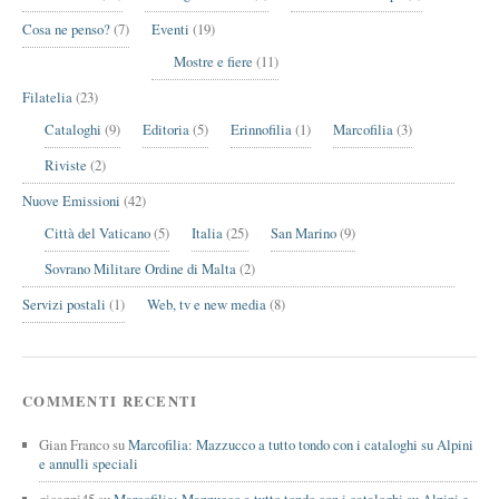
Cosa ne penso?
(7)
Eventi
(19)
Mostre e fiere
(11)
Filatelia
(23)
Cataloghi
(9)
Editoria
(5)
Erinnofilia
(1)
Marcofilia
(3)
Riviste
(2)
Nuove Emissioni
(42)
Città del Vaticano
(5)
Italia
(25)
San Marino
(9)
Sovrano Militare Ordine di Malta
(2)
Servizi postali
(1)
Web, tv e new media
(8)
COMMENTI RECENTI
Gian Franco
su
Marcofilia: Mazzucco a tutto tondo con i cataloghi su Alpini
e annulli speciali
gioanni45
su
Marcofilia: Mazzucco a tutto tondo con i cataloghi su Alpini e