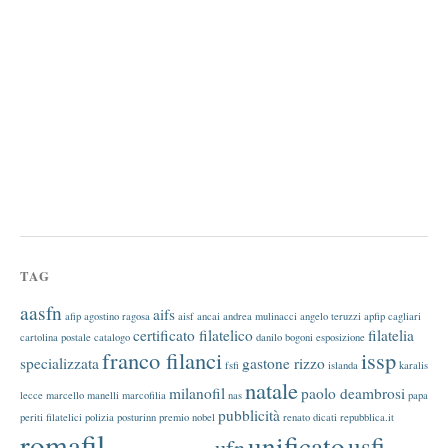
TAG
aasfn
aifs
afip
agostino ragosa
aisf
ancai
andrea mulinacci
angelo teruzzi
apfip
cagliari
certificato filatelico
filatelia
cartolina postale
catalogo
danilo bogoni
esposizione
franco filanci
issp
specializzata
gastone rizzo
fsfi
islanda
karalis
natale
milanofil
paolo deambrosi
lecce
marcello manelli
marcofilia
nas
papa
pubblicità
periti filatelici
polizia
posturinn
premio nobel
renato dicati
repubblica.it
romafil
unificato
usfi
ufn