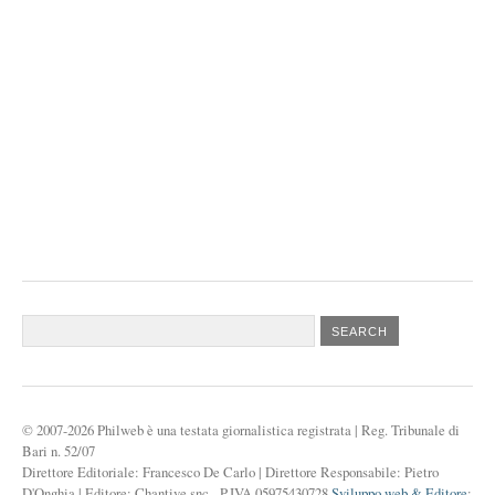
© 2007-2026 Philweb è una testata giornalistica registrata
|
Reg. Tribunale di
Bari n. 52/07
Direttore Editoriale: Francesco De Carlo
|
Direttore Responsabile: Pietro
D'Onghia
|
Editore: Chantive snc - P.IVA 05975430728
Sviluppo web & Editore
: