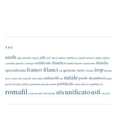
TAG
aasfn
aifs
afip
agostino ragosa
aisf
ancai
andrea mulinacci
angelo teruzzi
apfip
cagliari
certificato filatelico
filatelia
cartolina postale
catalogo
danilo bogoni
esposizione
franco filanci
issp
specializzata
gastone rizzo
fsfi
islanda
karalis
natale
milanofil
paolo deambrosi
lecce
marcello manelli
marcofilia
nas
papa
pubblicità
periti filatelici
polizia
posturinn
premio nobel
renato dicati
repubblica.it
romafil
unificato
usfi
ufn
scout
taranto
televisione
vaccari