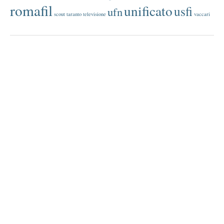
romafil
unificato
usfi
ufn
scout
taranto
televisione
vaccari