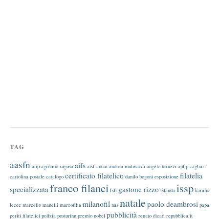
TAG
aasfn
aifs
afip
agostino ragosa
aisf
ancai
andrea mulinacci
angelo teruzzi
apfip
cagliari
certificato filatelico
filatelia
cartolina postale
catalogo
danilo bogoni
esposizione
franco filanci
issp
specializzata
gastone rizzo
fsfi
islanda
karalis
natale
milanofil
paolo deambrosi
lecce
marcello manelli
marcofilia
nas
papa
pubblicità
periti filatelici
polizia
posturinn
premio nobel
renato dicati
repubblica.it