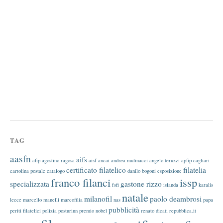
TAG
aasfn
aifs
afip
agostino ragosa
aisf
ancai
andrea mulinacci
angelo teruzzi
apfip
cagliari
certificato filatelico
filatelia
cartolina postale
catalogo
danilo bogoni
esposizione
franco filanci
issp
specializzata
gastone rizzo
fsfi
islanda
karalis
natale
milanofil
paolo deambrosi
lecce
marcello manelli
marcofilia
nas
papa
pubblicità
periti filatelici
polizia
posturinn
premio nobel
renato dicati
repubblica.it