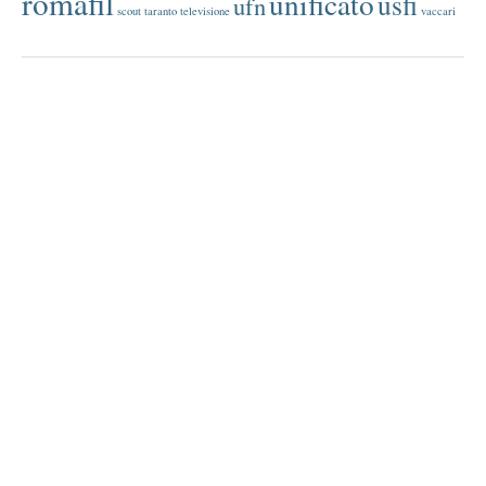
romafil
unificato
usfi
ufn
scout
taranto
televisione
vaccari