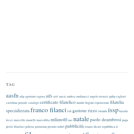
TAG
aasfn
aifs
afip
agostino ragosa
aisf
ancai
andrea mulinacci
angelo teruzzi
apfip
cagliari
certificato filatelico
filatelia
cartolina postale
catalogo
danilo bogoni
esposizione
franco filanci
issp
specializzata
gastone rizzo
fsfi
islanda
karalis
natale
milanofil
paolo deambrosi
lecce
marcello manelli
marcofilia
nas
papa
pubblicità
periti filatelici
polizia
posturinn
premio nobel
renato dicati
repubblica.it