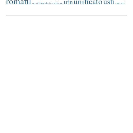
romafil
unificato
usfi
ufn
scout
taranto
televisione
vaccari